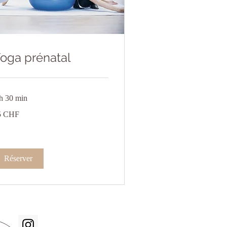
oga prénatal
h 30 min
5 CHF
ncs
isses
Réserver