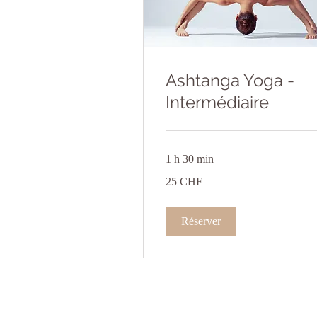
Ashtanga Yoga -
Intermédiaire
1 h 30 min
25
25 CHF
francs
suisses
Réserver